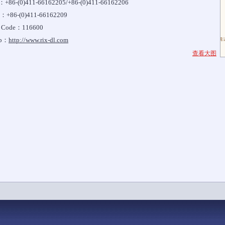
：+86-(0)411-66162205/+86-(0)411-66162206
x：+86-(0)411-66162209
p Code：116600
b：
http://www.rix-dl.com
查看大图