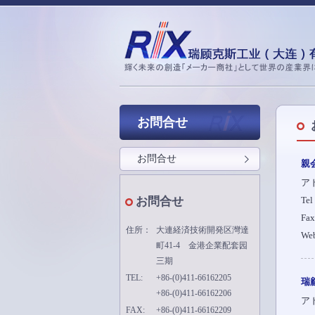
お問合せ
お問合せ
親会
ア
お問合せ
Tel
Fax
住所：
大連経済技術開発区灣達
We
町41-4 金港企業配套园
三期
TEL:
+86-(0)411-66162205
瑞
+86-(0)411-66162206
ア
FAX:
+86-(0)411-66162209