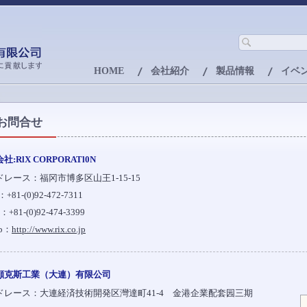
HOME
会社紹介
製品情報
イベ
お問合せ
社:RlX CORPORATl0N
ドレース：福冈市博多区山王1-15-15
：+81-(0)92-472-7311
：+81-(0)92-474-3399
b：
http://www.rix.co.jp
顧克斯工業（大連）有限公司
ドレース：大連経済技術開発区灣達町41-4 金港企業配套园三期