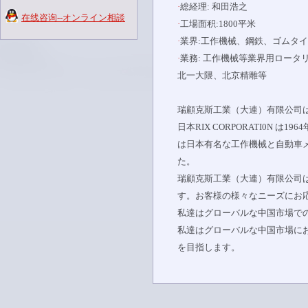
·
総経理: 和田浩之
在线咨询--オンライン相談
·
工場面积:1800平米
·
業界:工作機械、鋼鉄、ゴムタ
·
業務: 工作機械等業界用ロータ
北一大隈、北京精雕等
瑞顧克斯工業（大連）有限公司は日本
日本RIX CORPORATI0N
は日本有名な工作機械と自動車
た。
瑞顧克斯工業（大連）有限公司は
す。お客様の様々なニーズにお
私達はグローバルな中国市場で
私達はグローバルな中国市場に
を目指します。