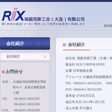
HOM
会社紹介
会社紹介
会社紹介
·
会社名: 瑞顧克斯工業（大連）
·
親会社:RlX CORPORATl0N
·
企業:日本独資企業
お問合せ
·
アドレース:大連経済技術開発区
住所：
大連経済技術開発区灣達
·
TEL:+86(0)411-66162205、+86(
町41-4 金港企業配套园
·
FAX:+86(0)411-66162209
三期
·
資本金:47000万日元
TEL:
+86-(0)411-66162205
·
成立年月日:2013年1月21日
+86-(0)411-66162206
·
法人代表:芹川康介
FAX:
+86-(0)411-66162209