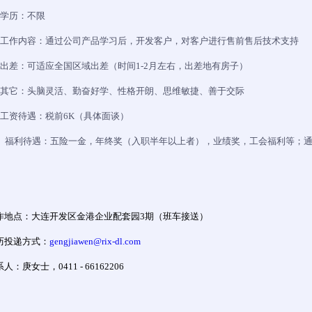
，学历：不限
，工作内容：通过公司产品学习后，开发客户，对客户进行售前售后技术支持
，出差：可适应全国区域出差（时间1-2月左右，出差地有房子）
，其它：头脑灵活、勤奋好学、性格开朗、思维敏捷、善于交际
、工资待遇：税前6K（具体面谈）
0、福利待遇：五险一金，年终奖（入职半年以上者），业绩奖，工会福利等；
作地点：大连开发区金港企业配套园
3
期（班车接送）
历投递方式：
gengjiawen@rix-dl.com
系人：
庚女士，0411 - 66162206