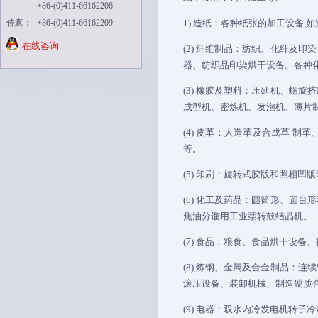
+86-(0)411-66162206
传真：
+86-(0)411-66162209
1) 造纸：各种纸张的加工设备
在线咨询
(2) 纤维制品：纺织、化纤及
器、纺织品印染烘干设备。各种
(3) 橡胶及塑料：压延机、螺
成型机、密炼机、发泡机、薄片
(4) 皮革：人造革及合成革 
等。
(5) 印刷：旋转式胶版和照相
(6) 化工及药品：圆筒形、圆
焦油分馏用工业萘转鼓结晶机。
(7) 食品：粮食、食品烘干设
(8) 炼钢、金属及合金制品：
滚压设备、装卸机械、制造硬质
(9) 电器：双水内冷发电机转子