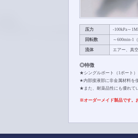
压力
-100kPa～1M
回転数
～600min-
流体
エアー、真空
◎特徴
★シングルポート（1ポート
★内部接液部に非金属材料を
★また、耐薬品性にも優れて
※オーダーメイド製品です。