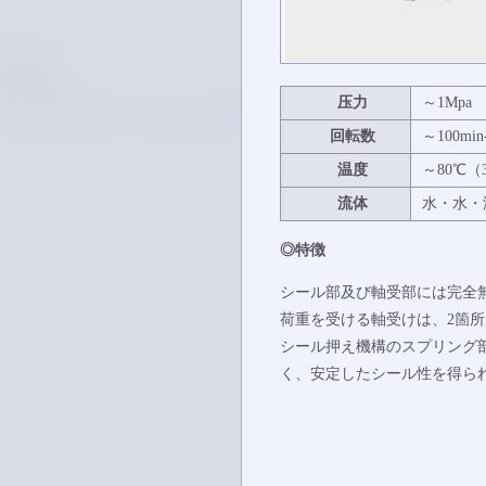
压力
～1Mpa
回転数
～100min
温度
～80℃（
流体
水
・
水・
◎特徴
シール部及び軸受部には完全
荷重を受ける軸受けは、2箇
シール押え機構のスプリング
く、安定したシール性を得ら