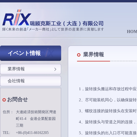
HOM
イベント情報
業界情報
業界情報
会社情報
1，旋转接头搬运和存放过程中
お問合せ
2、尽可能装机同心，以确保旋
3、螺纹连接的旋转接头在安装
住所：
大連経済技術開発区灣達
町41-4 金港企業配套园
4、旋转接头与管道之间的连接
三期
TEL:
+86-(0)411-66162205
5、旋转接头的出入口尽可能直