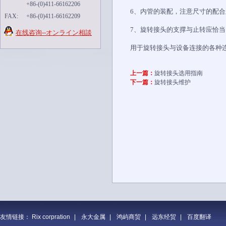
+86-(0)411-66162206
6、内管的装配，注意尺寸的配合
FAX:
+86-(0)411-66162209
7、旋转接头的支撑与止转应恰当
在线咨询--オンライン相談
用于旋转接头与设备连接的各种
上一篇：
旋转接头选用指南
下一篇：
旋转接头维护
友情链接：
Rix corpration
|
永大金属
|
鸿屿商贸
|
远东经贸
|
百度翻译