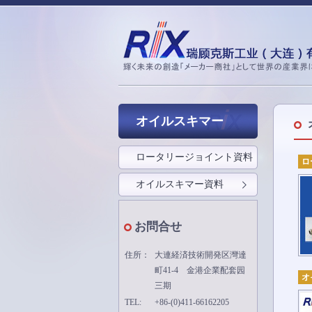
オイルスキマー
ロータリージョイント資料
ロ
オイルスキマー資料
お問合せ
住所：
大連経済技術開発区灣達
町41-4 金港企業配套园
オ
三期
TEL:
+86-(0)411-66162205