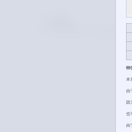
特
本
由
因
也
由