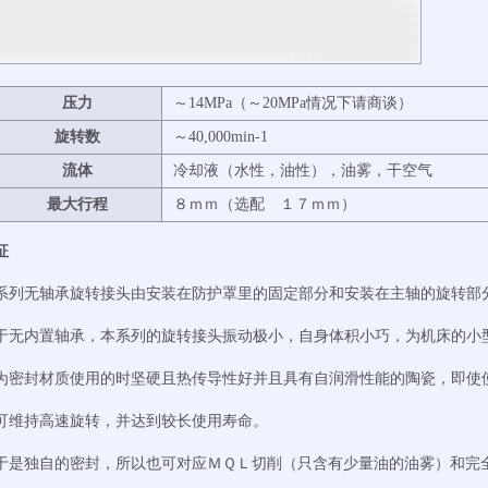
压力
～14MPa（～20MPa情况下请商谈）
旋转数
～40,000min-1
流体
冷却液（水性，油性），油雾，干空气
最大行程
８ｍｍ（选配 １７ｍｍ）
征
系列无轴承旋转接头由安装在防护罩里的固定部分和安装在主轴的旋转部
于无内置轴承，本系列的旋转接头振动极小，自身体积小巧，为机床的小
为密封材质使用的时坚硬且热传导性好并且具有自润滑性能的陶瓷，即使
可维持高速旋转，并达到较长使用寿命。
于是独自的密封，所以也可对应ＭＱＬ切削（只含有少量油的油雾）和完