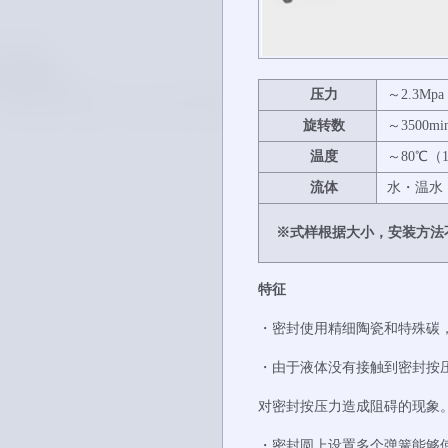
压
力
～2.3Mpa
旋转
数
～3500min
温
度
～80℃（
流
体
水
・
温水
※式样根据大小，安装方法
特征
・密封使用精细陶瓷和特殊碳
・由于液体没有接触到密封按
对密封按压力造成阻碍的现象
・密封圆上设置多个弹簧能够