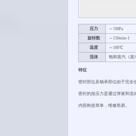
压
力
～1MPa
旋转
数
～150min-1
温度
～180℃
流
体
饱和蒸汽（蒸
特征
密封部位及轴承部位由于完全
密封的按压力是通过弹簧和流
内部构造简单，维修简易。