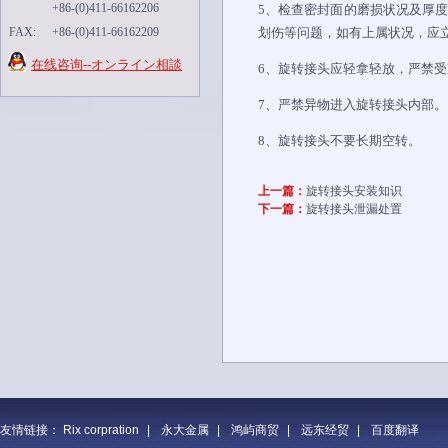
+86-(0)411-66162206
5、检查密封面的磨损状况及厚度
FAX:
+86-(0)411-66162209
划伤等问题，如有上属状况，应
在线咨询--オンライン相談
6、旋转接头应轻拿轻放，严禁
7、严禁异物进入旋转接头内部。
8、旋转接头不要长期空转。
上一篇：
旋转接头安装知识
下一篇：
旋转接头泄漏处置
友情链接：
Rix corpration
|
永大金属
|
鸿屿商贸
|
远东经贸
|
百度翻译