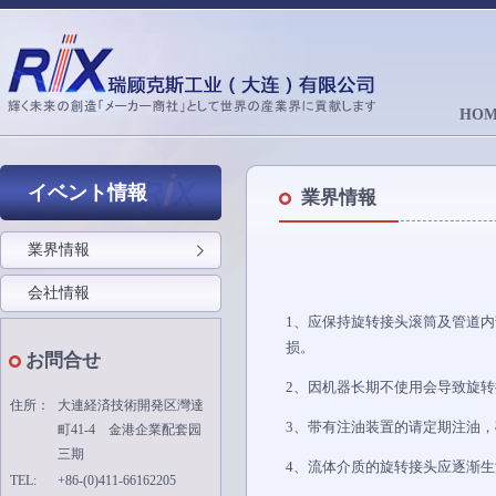
HOM
イベント情報
業界情報
業界情報
会社情報
1、应保持旋转接头滚筒及管道
损。
お問合せ
2、因机器长期不使用会导致旋
住所：
大連経済技術開発区灣達
3、带有注油装置的请定期注油
町41-4 金港企業配套园
三期
4、流体介质的旋转接头应逐渐
TEL:
+86-(0)411-66162205