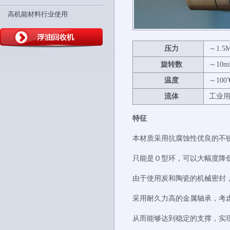
高机能材料行业使用
压
力
～1.5
旋转
数
～10mi
温
度
～100
流
体
工业
特征
本材质采用抗腐蚀性优良的不
只能是Ｏ型环，可以大幅度降
由于使用炭和陶瓷的机械密封
采用耐久力高的金属轴承，考
从而能够达到稳定的支撑，实