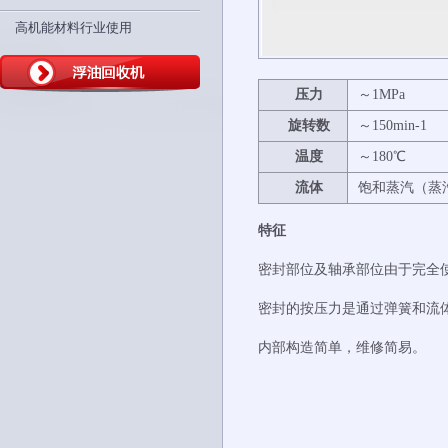
高机能材料行业使用
压
力
～1MPa
旋转
数
～150min-1
温度
～180℃
流
体
饱和蒸汽（蒸
特征
密封部位及轴承部位由于完全
密封的按压力是通过弹簧和流
内部构造简单，维修简易。