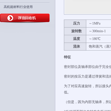
高机能材料行业使用
压
力
～1MPa
旋转
数
～300min-1
温
度
～180℃
流
体
饱和蒸汽（蒸
特征
密封部位及轴承部位由于完全
密封的按压力是通过弹簧和流
为了对应高速旋转，所以接头
低。
（但是，因为内部无轴承，所